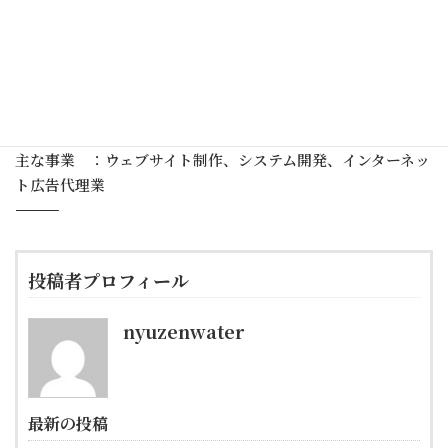
＜会社概要＞
会社名 ：株式会社サンプル
代表者 ：代表取締役 山田じょに次郎
本社所在地：東京都新宿区○○○１－１－１ ○○ビルＸＦ
設立 ：0000年00月00日
ＵＲＬ ：http://XXXX.XXX/
主な事業 ：ウェブサイト制作、システム開発、インターネッ
ト広告代理業
――――――――――――――――――――――――――
投稿者プロフィール
nyuzenwater
最新の投稿
お知らせ