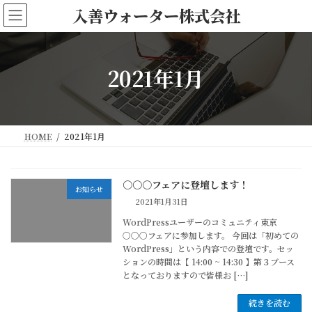
コ
ナ
入善ウォーター株式会社
ン
ビ
テ
ゲ
ン
ー
ツ
シ
2021年1月
へ
ョ
ス
ン
キ
に
ッ
移
HOME
2021年1月
プ
動
○○○フェアに登壇します！
お知らせ
2021年1月31日
WordPressユーザーのコミュニティ東京
○○○フェアに参加します。 今回は「初めての
WordPress」という内容での登壇です。セッ
ションの時間は【 14:00 ~ 14:30 】第３ブース
となっておりますので皆様お […]
続きを読む