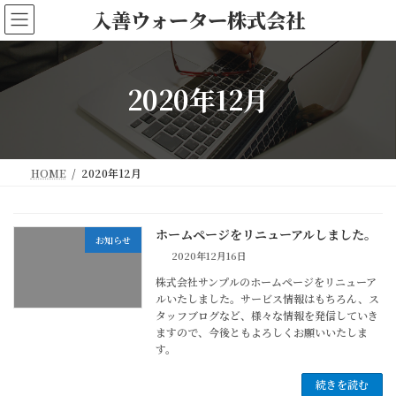
コ
ナ
入善ウォーター株式会社
ン
ビ
テ
ゲ
ン
ー
ツ
シ
2020年12月
へ
ョ
ス
ン
キ
に
ッ
移
HOME
2020年12月
プ
動
ホームページをリニューアルしました。
お知らせ
2020年12月16日
株式会社サンプルのホームページをリニューア
ルいたしました。サービス情報はもちろん、ス
タッフブログなど、様々な情報を発信していき
ますので、今後ともよろしくお願いいたしま
す。
続きを読む