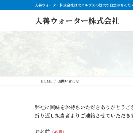
コ
ナ
入善ウォーター株式会社は北アルプスの雄大な自然が育んだ 
ン
ビ
テ
ゲ
入善ウォーター株式会社
ン
ー
ツ
シ
へ
ョ
ス
ン
キ
に
ッ
移
プ
動
HOME
お問い合わせ
弊社に興味をお持ちいただきありがとうご
折り返し担当者よりご連絡させていただき
お名前
（必須）