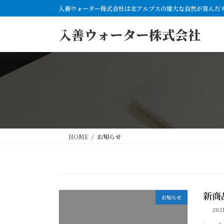
コ
ナ
入善ウォーター株式会社は北アルプスの雄大な自然が育んだ 
ン
ビ
テ
ゲ
入善ウォーター株式会社
ン
ー
ツ
シ
へ
ョ
ス
ン
キ
に
ッ
移
プ
動
HOME
お知らせ
新商
お知らせ
20