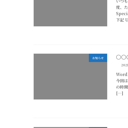
いつも
度、た
Spe
下記 U
○○
お知らせ
202
Wor
今回は
の時間
[…]