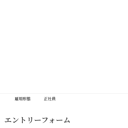
募集要項
職種
ソフトウェアエンジニア
aaaaaa
詳細
bbbbbb
想定給与
月給
150,000
円
〜
勤務地
リモートワーク
雇用形態
正社員
エントリーフォーム