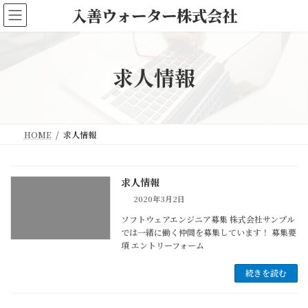
コ
ナ
入善ウォーター株式会社
ン
ビ
テ
ゲ
ン
ー
ツ
シ
求人情報
へ
ョ
ス
ン
キ
に
ッ
移
HOME
求人情報
プ
動
求人情報
2020年3月2日
ソフトウェアエンジニア募集 株式会社サンプル
では一緒に働く仲間を募集しています！ 募集要
項 エントリーフォーム
続きを読む